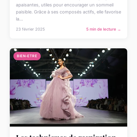
apaisantes, utiles pour encourager un sommeil
paisible. Grâce à ses composés actifs, elle favorise
la...
23 février 2025
5 min de lecture →
BIEN-ETRE