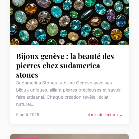
Bijoux genève : la beauté des
pierres chez sudamerica
stones
Sudamerica Stones sublime Genève avec ses
bijoux uniques, alliant pierres précieuses et savoir-
faire artisanal. Chaque création révèle l'éclat
naturel...
9 août 2025
4 min de lecture →