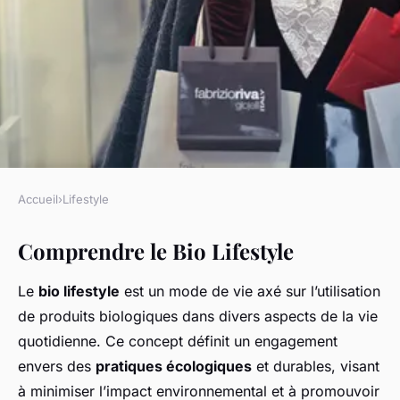
Accueil
›
Lifestyle
LIFESTYLE
Comprendre le Bio Lifestyle
Démystification des Mythes de
la Bio Lifestyle : Vérités et
Le
bio lifestyle
est un mode de vie axé sur l’utilisation
Fausses Croyances Exposées
de produits biologiques dans divers aspects de la vie
quotidienne. Ce concept définit un engagement
Maya
•
24 février 2025
•
5 min de lecture
envers des
pratiques écologiques
et durables, visant
à minimiser l’impact environnemental et à promouvoir